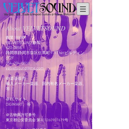
About VELVETSOUND
創業1988年
VELVETSOUND 静岡
420-0858
静岡県静岡市葵区伝馬町9−17 NHビルディン
グ2F
054−204−3111
velvetsound@me.com
＠楽器販売
輸入メーカー楽器、国内有名メーカー楽器、
等
＠ECサイト
DIGIMART、等
＠古物商許可番号
​東京都公安委員会 第303260907679号