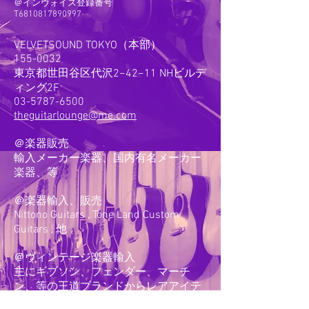
＠インヴォイス登録番号
T6810817890997
VELVETSOUND TOKYO（本部）
155-0032
​東京都世田谷区代沢2−42−11 NHビルデ
ィング2F
03-5787-6500
theguitarlounge@me.com
＠楽器販売
輸入メーカー楽器、国内有名メーカー
楽器、等
＠楽器輸入、販売
Nittono Guitars , Tone Land Custom
Guitars , 他
＠ヴィンテージ楽器輸入
主にギブソン、フェンダー、マーチ
ン、等の
王道ブランドからレアアイテ
ムまで幅広く在庫しています。